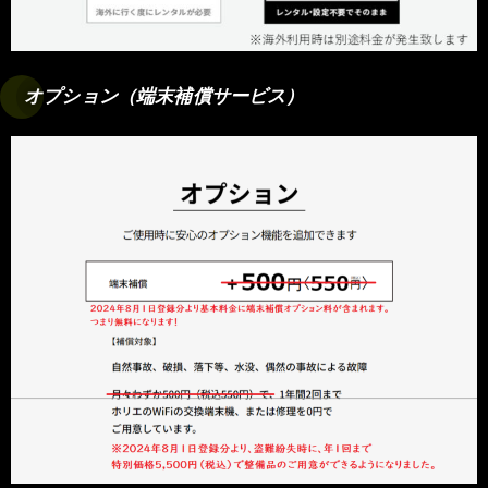
オプション（端末補償サービス）